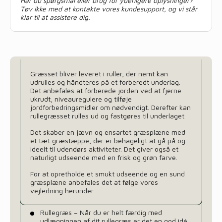
Har du spørgsmål eller brug for yderligere oplysninger?
Tøv ikke med at kontakte vores kundesupport, og vi står
klar til at assistere dig.
Græsset bliver leveret i ruller, der nemt kan
udrulles og håndteres på et forberedt underlag.
Det anbefales at forberede jorden ved at fjerne
ukrudt, niveauregulere og tilføje
jordforbedringsmidler om nødvendigt. Derefter kan
rullegræsset rulles ud og fastgøres til underlaget
Det skaber en jævn og ensartet græsplæne med
et tæt græstæppe, der er behageligt at gå på og
ideelt til udendørs aktiviteter. Det giver også et
naturligt udseende med en frisk og grøn farve.
For at opretholde et smukt udseende og en sund
græsplæne anbefales det at følge vores
vejledning herunder.
Rullegræs – Når du er helt færdig med
udlægningen af dit rullegræs er det en god idé