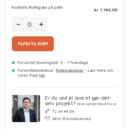
kvadratmeter
antal
Kvalitets Rullegræs på palle
kr.
1.160,00
Kvalitets
-
+
Rullegræs
på
palle
antal
TILFØJ TIL KURV
Forventet leveringstid: 5 - 7 hverdage
Forsendelsesklasse:
Rullegræslager
- Læs mere om
vores fragt
her
Er du ved at lave et gør-det-
selv projekt?
Få et samlet tilbud fra os
72 34 44 04
Skriv til kundeservice