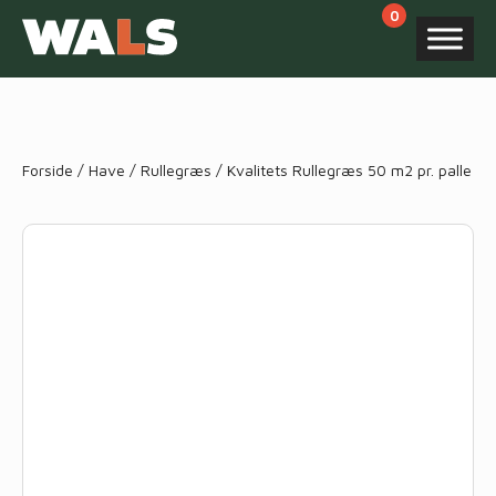
Products
search
Forside
/
Have
/
Rullegræs
/ Kvalitets Rullegræs 50 m2 pr. palle