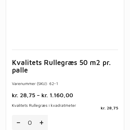
Kvalitets Rullegræs 50 m2 pr.
palle
Varenummer (SKU):
62-1
Price
kr.
28,75
–
kr.
1.160,00
range:
Kvalitets Rullegræs i kvadratmeter
kr. 28,75
kr.
28,75
through
Kvalitets
-
+
kr. 1.160,00
Rullegræs
i