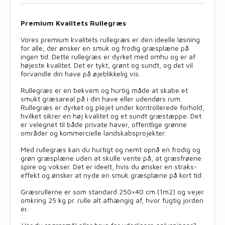
Premium Kvalitets Rullegræs
Vores premium kvalitets rullegræs er den ideelle løsning
for alle, der ønsker en smuk og frodig græsplæne på
ingen tid. Dette rullegræs er dyrket med omhu og er af
højeste kvalitet. Det er tykt, grønt og sundt, og det vil
forvandle din have på øjeblikkelig vis.
Rullegræs er en bekvem og hurtig måde at skabe et
smukt græsareal på i din have eller udendørs rum.
Rullegræs er dyrket og plejet under kontrollerede forhold,
hvilket sikrer en høj kvalitet og et sundt græstæppe. Det
er velegnet til både private haver, offentlige grønne
områder og kommercielle landskabsprojekter.
Med rullegræs kan du hurtigt og nemt opnå en frodig og
grøn græsplæne uden at skulle vente på, at græsfrøene
spire og vokser. Det er ideelt, hvis du ønsker en straks-
effekt og ønsker at nyde en smuk græsplæne på kort tid.
Græsrullerne er som standard 250×40 cm (1m2) og vejer
omkring 25 kg pr. rulle alt afhængig af, hvor fugtig jorden
er.