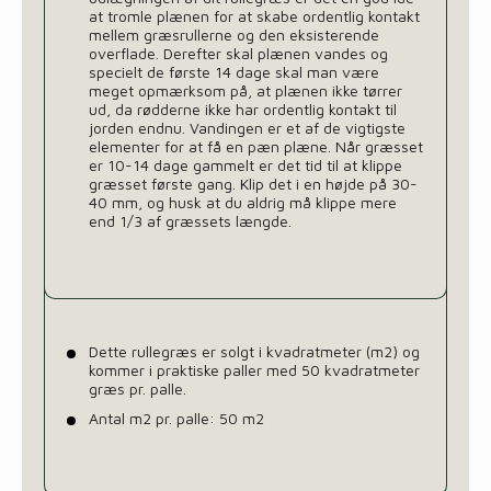
at tromle plænen for at skabe ordentlig kontakt
mellem græsrullerne og den eksisterende
overflade. Derefter skal plænen vandes og
specielt de første 14 dage skal man være
meget opmærksom på, at plænen ikke tørrer
ud, da rødderne ikke har ordentlig kontakt til
jorden endnu. Vandingen er et af de vigtigste
elementer for at få en pæn plæne. Når græsset
er 10-14 dage gammelt er det tid til at klippe
græsset første gang. Klip det i en højde på 30-
40 mm, og husk at du aldrig må klippe mere
end 1/3 af græssets længde.
Dette rullegræs er solgt i kvadratmeter (m2) og
kommer i praktiske paller med 50 kvadratmeter
græs pr. palle.
Antal m2 pr. palle: 50 m2