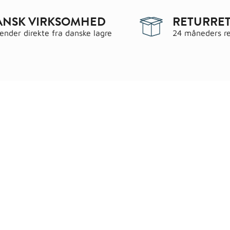
ANSK VIRKSOMHED
RETURRET
sender direkte fra danske lagre
24 måneders re
egorier
Information
 & have
Handels- og leveringsbeting
gematerialer
Fragt
roc Gasbeton
Om WALS
lering
Kundeservice
Bags
Cookiepolitik
ndsel