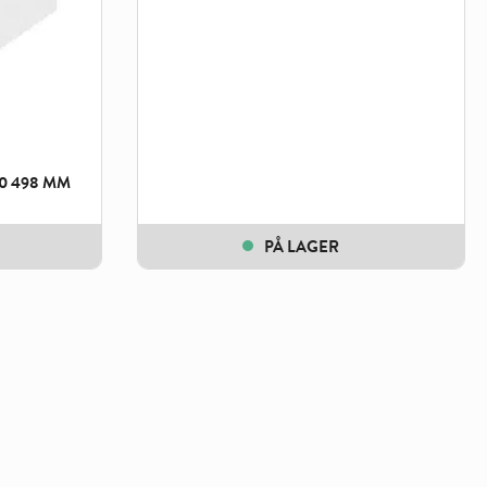
0 498 MM
PÅ LAGER