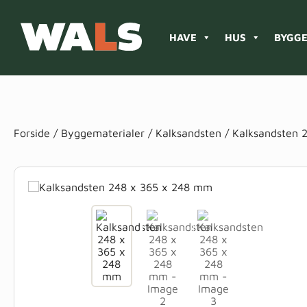
HAVE
HUS
BYGGE
Products
search
Forside
/
Byggematerialer
/
Kalksandsten
/ Kalksandsten 