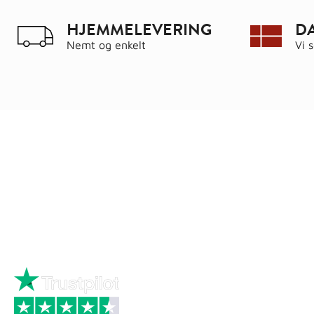
HJEMMELEVERING
D
Nemt og enkelt
Vi 
Ring
72 34 44 04
Kat
Mandag – torsdag kl. 8:00 – 16:00
Hus
Fredag kl. 8:00 – 15:30
Byg
Skriv til kundeservice
Bau
Iso
Big
Bræ