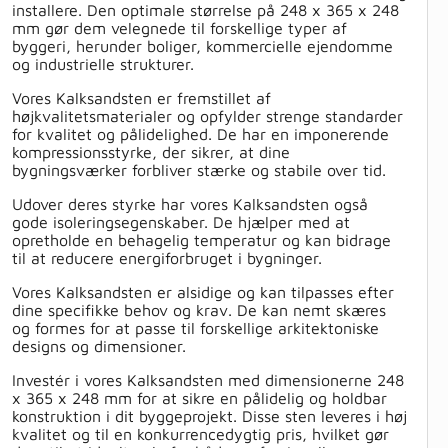
installere. Den optimale størrelse på 248 x 365 x 248
mm gør dem velegnede til forskellige typer af
byggeri, herunder boliger, kommercielle ejendomme
og industrielle strukturer.
Vores Kalksandsten er fremstillet af
højkvalitetsmaterialer og opfylder strenge standarder
for kvalitet og pålidelighed. De har en imponerende
kompressionsstyrke, der sikrer, at dine
bygningsværker forbliver stærke og stabile over tid.
Udover deres styrke har vores Kalksandsten også
gode isoleringsegenskaber. De hjælper med at
opretholde en behagelig temperatur og kan bidrage
til at reducere energiforbruget i bygninger.
Vores Kalksandsten er alsidige og kan tilpasses efter
dine specifikke behov og krav. De kan nemt skæres
og formes for at passe til forskellige arkitektoniske
designs og dimensioner.
Investér i vores Kalksandsten med dimensionerne 248
x 365 x 248 mm for at sikre en pålidelig og holdbar
konstruktion i dit byggeprojekt. Disse sten leveres i høj
kvalitet og til en konkurrencedygtig pris, hvilket gør