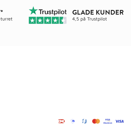
*
GLADE KUNDER
turret
4,5 på
Trustpilot
Adresse
elser
Wals ApS
Vestmolen 15
9990 Skagen
CVR: 36420243