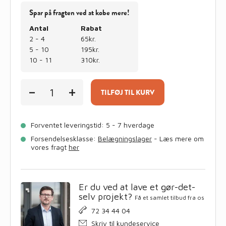
Spar på fragten ved at købe mere!
Antal
Rabat
2 - 4
65kr.
5 - 10
195kr.
10 - 11
310kr.
HERREGÅRDSSTEN
-
+
skarp
TILFØJ TIL KURV
kant
sort/antrazit
14x21x5,5
Forventet leveringstid: 5 - 7 hverdage
cm
i
Forsendelsesklasse:
Belægningslager
- Læs mere om
hele
vores fragt
her
paller
antal
Er du ved at lave et gør-det-
selv projekt?
Få et samlet tilbud fra os
72 34 44 04
Skriv til kundeservice