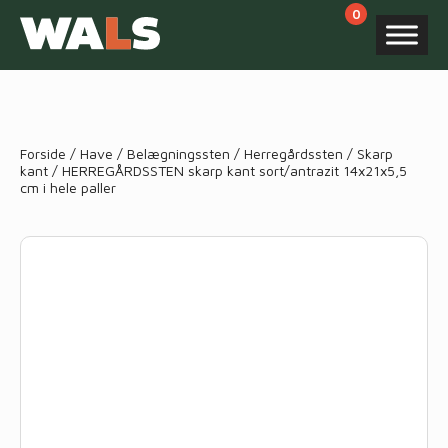
Products
search
Forside
/
Have
/
Belægningssten
/
Herregårdssten
/
Skarp
kant
/ HERREGÅRDSSTEN skarp kant sort/antrazit 14x21x5,5
cm i hele paller