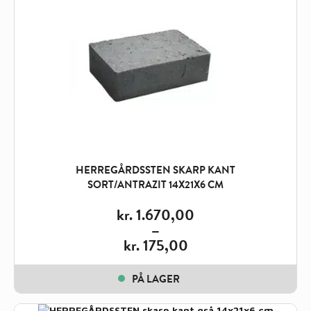
HERREGÅRDSSTEN SKARP KANT
SORT/ANTRAZIT 14X21X6 CM
kr.
1.670,00
–
kr.
175,00
Price
range:
PÅ LAGER
kr. 175,00
through