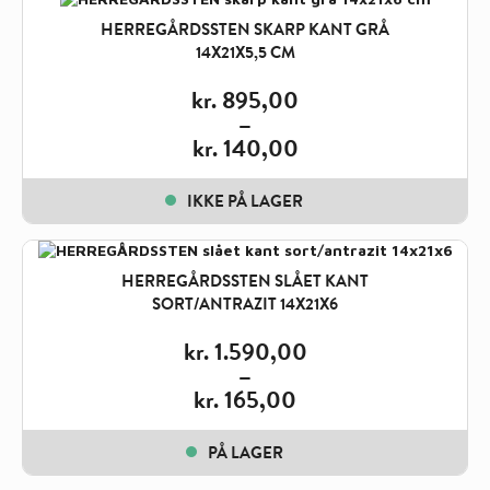
kr. 1.670,00
HERREGÅRDSSTEN SKARP KANT GRÅ
14X21X5,5 CM
kr.
895,00
–
kr.
140,00
Price
range:
IKKE PÅ LAGER
kr. 140,00
through
kr. 895,00
HERREGÅRDSSTEN SLÅET KANT
SORT/ANTRAZIT 14X21X6
kr.
1.590,00
–
kr.
165,00
Price
range:
PÅ LAGER
kr. 165,00
through