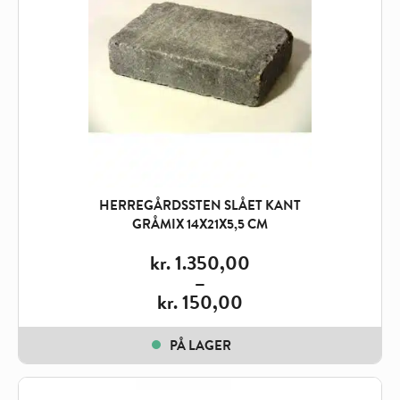
HERREGÅRDSSTEN SLÅET KANT
GRÅMIX 14X21X5,5 CM
kr.
1.350,00
–
kr.
150,00
Price
range:
PÅ LAGER
kr. 150,00
through
kr. 1.350,00