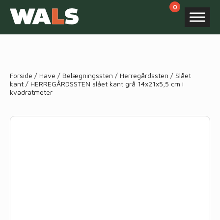
Products
search
Forside
/
Have
/
Belægningssten
/
Herregårdssten
/
Slået
kant
/ HERREGÅRDSSTEN slået kant grå 14x21x5,5 cm i
kvadratmeter