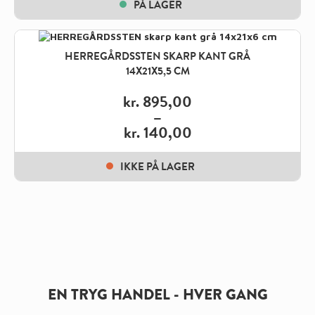
PÅ LAGER
kr. 175,00
through
kr. 1.670,00
HERREGÅRDSSTEN SKARP KANT GRÅ
14X21X5,5 CM
kr.
895,00
–
kr.
140,00
Price
range:
IKKE PÅ LAGER
kr. 140,00
through
kr. 895,00
EN TRYG HANDEL - HVER GANG