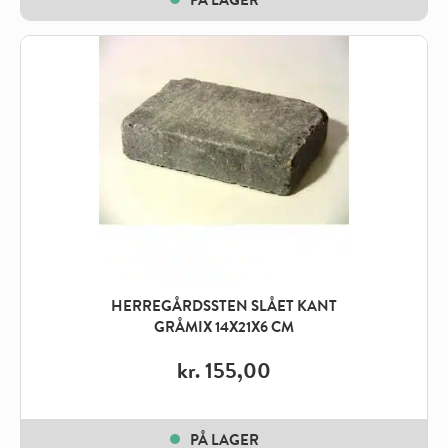
kr. 165,00
through
kr. 1.590,00
HERREGÅRDSSTEN SLÅET KANT
GRÅMIX 14X21X6 CM
kr.
155,00
PÅ LAGER