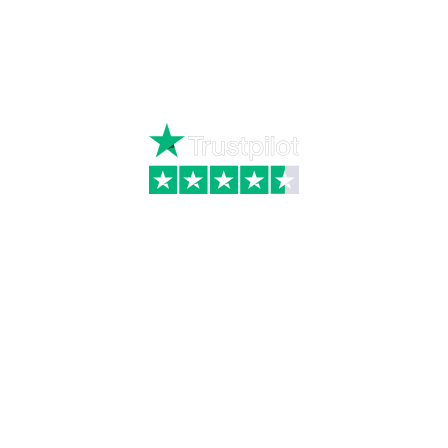
Ring
72 34 44 04
Mandag – torsdag kl. 8:00 – 16:00
Fredag kl. 8:00 – 15:30
Skriv til kundeservice
Kategorier
Information
Hus & have
Handels- og
leveringsbetingelser
Byggematerialer
Fragt
Bauroc Gasbeton
Om WALS
Isolering
Kundeservice
BigBags
Cookiepolitik
Brændsel