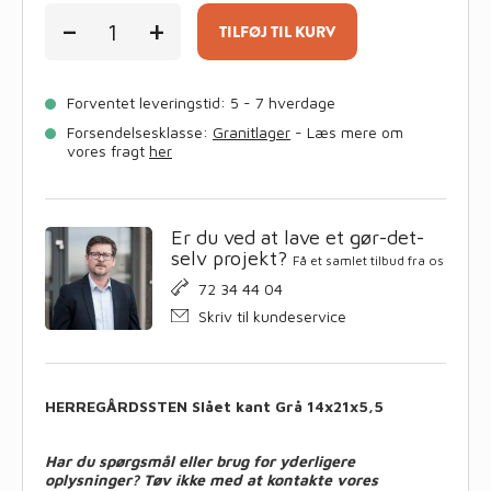
HERREGÅRDSSTEN
-
+
slået
TILFØJ TIL KURV
kant
grå
14x21x5,5
Forventet leveringstid: 5 - 7 hverdage
cm
i
Forsendelsesklasse:
Granitlager
- Læs mere om
kvadratmeter
vores fragt
her
antal
Er du ved at lave et gør-det-
selv projekt?
Få et samlet tilbud fra os
72 34 44 04
Skriv til kundeservice
HERREGÅRDSSTEN Slået kant Grå 14x21x5,5
Har du spørgsmål eller brug for yderligere
oplysninger? Tøv ikke med at kontakte vores