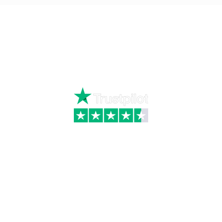
Ring
72 34 44 04
Mandag – torsdag kl. 8:00 – 16:00
Fredag kl. 8:00 – 15:30
Skriv til kundeservice
Kategorier
Information
Hus & have
Handels- og
leveringsbetingelser
Byggematerialer
Fragt
Bauroc Gasbeton
Om WALS
Isolering
Kundeservice
BigBags