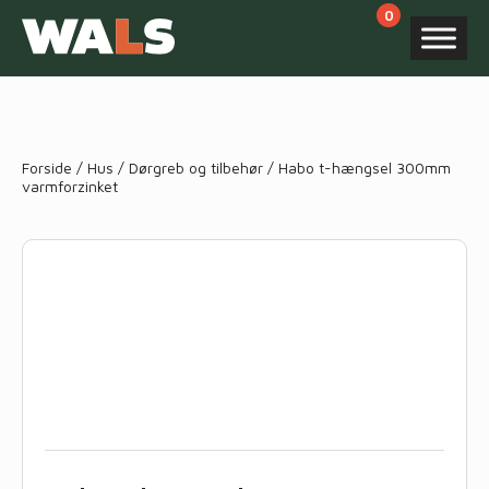
Products
search
Forside
/
Hus
/
Dørgreb og tilbehør
/ Habo t-hængsel 300mm
varmforzinket