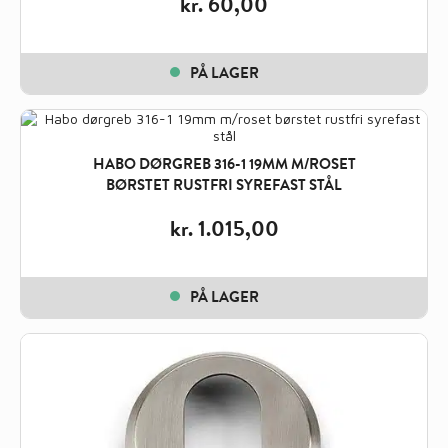
kr.
60,00
PÅ LAGER
HABO DØRGREB 316-1 19MM M/ROSET
BØRSTET RUSTFRI SYREFAST STÅL
kr.
1.015,00
PÅ LAGER