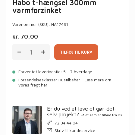
Habo t-hængsel 300mm
varmforzinket
Varenummer (SKU):
HA17481
kr.
70,00
Habo
-
+
t-
TILFØJ TIL KURV
hængsel
300mm
varmforzinket
Forventet leveringstid: 5 - 7 hverdage
antal
Forsendelsesklasse:
Hustilbehør
- Læs mere om
vores fragt
her
Er du ved at lave et gør-det-
selv projekt?
Få et samlet tilbud fra os
72 34 44 04
Skriv til kundeservice