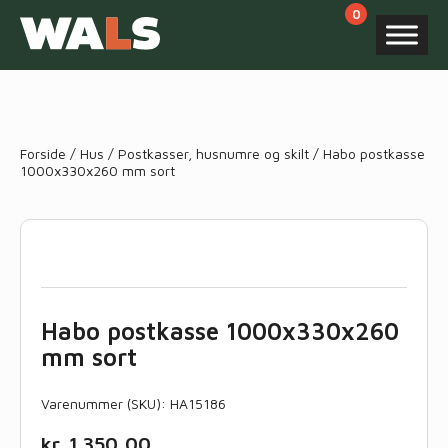
Products
search
Forside
/
Hus
/
Postkasser, husnumre og skilt
/ Habo postkasse
1000x330x260 mm sort
Habo postkasse 1000x330x260
mm sort
Varenummer (SKU):
HA15186
kr.
1.350,00