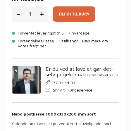
Habo
-
+
postkasse
TILFØJ TIL KURV
1000x330x260
mm
sort
Forventet leveringstid: 5 - 7 hverdage
antal
Forsendelsesklasse:
Hustilbehør
- Læs mere om
vores fragt
her
Er du ved at lave et gør-det-
selv projekt?
Få et samlet tilbud fra os
72 34 44 04
Skriv til kundeservice
Habo postkasse 1000x330x260 mm sort
Stående postkasse i i pulverlakeret aluzinkplade, sort.