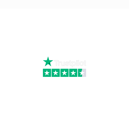
Ring
72 34 44 04
Mandag – torsdag kl. 8:00 – 16:00
Fredag kl. 8:00 – 15:30
Skriv til kundeservice
Kategorier
Information
Hus & have
Handels- og
leveringsbetingelser
Byggematerialer
Fragt
Bauroc Gasbeton
Om WALS
Isolering