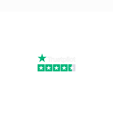
Ring
72 34 44 04
Mandag – torsdag kl. 8:00 – 16:00
Fredag kl. 8:00 – 15:30
Skriv til kundeservice
Kategorier
Information
Hus & have
Handels- og
leveringsbetingelser
Byggematerialer
Fragt
Bauroc Gasbeton
Om WALS
Isolering