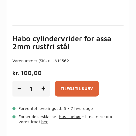
Habo cylindervrider for assa
2mm rustfri stål
Varenummer (SKU):
HA14562
kr.
100,00
Habo
-
+
cylindervrider
TILFØJ TIL KURV
for
assa
2mm
Forventet leveringstid: 5 - 7 hverdage
rustfri
stål
Forsendelsesklasse:
Hustilbehør
- Læs mere om
antal
vores fragt
her