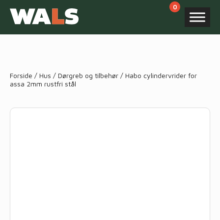
Products
search
Forside
/
Hus
/
Dørgreb og tilbehør
/ Habo cylindervrider for
assa 2mm rustfri stål