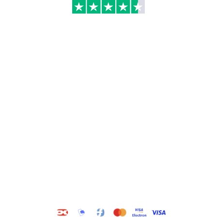
Kategorier
Information
Hus & have
Handels- og
leveringsbetingelser
Byggematerialer
Fragt
Bauroc Gasbeton
Om WALS
Isolering
Kundeservice
BigBags
Cookiepolitik
Brændsel
Adresse
Wals ApS
Vestmolen 15
9990 Skagen
CVR: 36420243