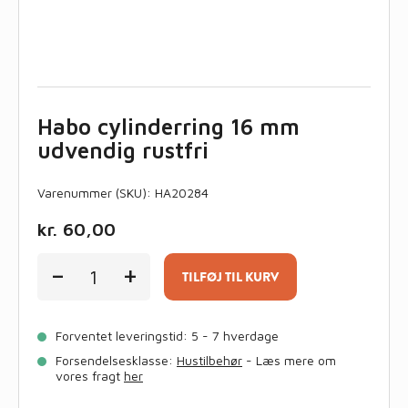
Habo cylinderring 16 mm
udvendig rustfri
Varenummer (SKU):
HA20284
kr.
60,00
Habo
-
+
cylinderring
TILFØJ TIL KURV
16
mm
udvendig
Forventet leveringstid: 5 - 7 hverdage
rustfri
antal
Forsendelsesklasse:
Hustilbehør
- Læs mere om
vores fragt
her