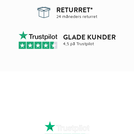
RETURRET*
24 måneders returret
GLADE KUNDER
4,5 på
Trustpilot
Ring
72 34 44 04
Mandag – torsdag kl. 8:00 – 16:00
Fredag kl. 8:00 – 15:30
Skriv til kundeservice