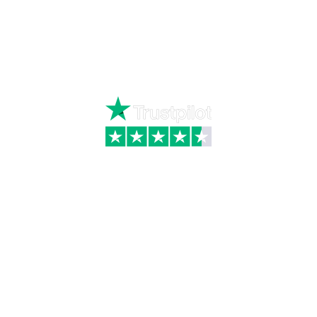
Ring
72 34 44 04
Mandag – torsdag kl. 8:00 – 16:00
Fredag kl. 8:00 – 15:30
Skriv til kundeservice
Kategorier
Information
Hus & have
Handels- og
leveringsbetingelser
Byggematerialer
Fragt
Bauroc Gasbeton
Om WALS
Isolering
Kundeservice
BigBags
Cookiepolitik
Brændsel