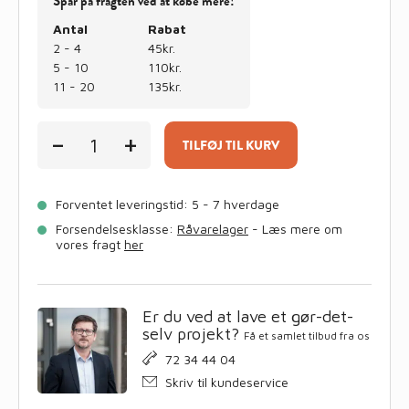
Spar på fragten ved at købe mere!
Antal
Rabat
2 - 4
45kr.
5 - 10
110kr.
11 - 20
135kr.
Granitskærver
-
+
sort
TILFØJ TIL KURV
8/11
antal
Forventet leveringstid: 5 - 7 hverdage
Forsendelsesklasse:
Råvarelager
- Læs mere om
vores fragt
her
Er du ved at lave et gør-det-
selv projekt?
Få et samlet tilbud fra os
72 34 44 04
Skriv til kundeservice