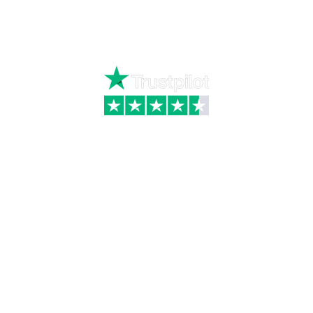
Mandag – torsdag kl. 8:00 – 16:00
Fredag kl. 8:00 – 15:30
Skriv til kundeservice
Kategorier
Information
Hus & have
Handels- og
leveringsbetingelser
Byggematerialer
Fragt
Bauroc Gasbeton
Om WALS
Isolering
Kundeservice
BigBags
Cookiepolitik
Brændsel
Adresse