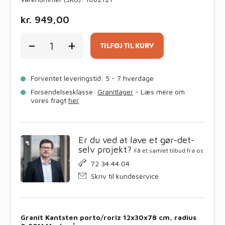
kr.
949,00
Granit
-
+
Kantsten
TILFØJ TIL KURV
porto/roriz
12x30x78
cm,
Forventet leveringstid: 5 - 7 hverdage
radius
0,50M
Forsendelsesklasse:
Granitlager
- Læs mere om
Mørkgrå
vores fragt
her
antal
Er du ved at lave et gør-det-
selv projekt?
Få et samlet tilbud fra os
72 34 44 04
Skriv til kundeservice
Granit Kantsten porto/roriz 12x30x78 cm, radius