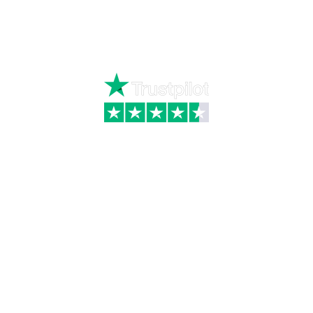
Mandag – torsdag kl. 8:00 – 16:00
Fredag kl. 8:00 – 15:30
Skriv til kundeservice
Kategorier
Information
Hus & have
Handels- og
leveringsbetingelser
Byggematerialer
Fragt
Bauroc Gasbeton
Om WALS
Isolering
Kundeservice
BigBags
Cookiepolitik
Brændsel
Adresse