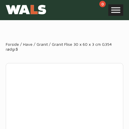
Products
search
Forside
/
Have
/
Granit
/ Granit Flise 30 x 60 x 3 cm G354
rødgrå