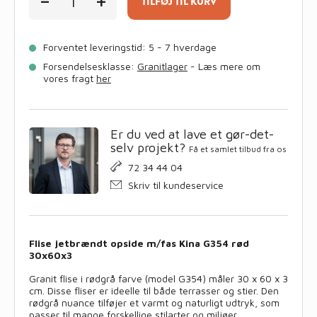
Flise
TILFØJ TIL KURV
30
x
60
Forventet leveringstid: 5 - 7 hverdage
x
3
Forsendelsesklasse:
Granitlager
- Læs mere om
cm
vores fragt
her
G354
rødgrå
antal
Er du ved at lave et gør-det-
selv projekt?
Få et samlet tilbud fra os
72 34 44 04
Skriv til kundeservice
Flise jetbrændt opside m/fas Kina G354 rød
30x60x3
Granit flise i rødgrå farve (model G354) måler 30 x 60 x 3
cm. Disse fliser er ideelle til både terrasser og stier. Den
rødgrå nuance tilføjer et varmt og naturligt udtryk, som
passer til mange forskellige stilarter og miljøer.