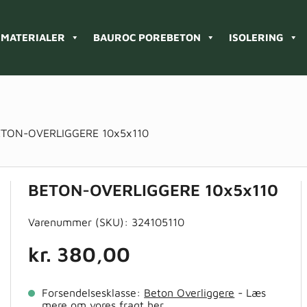
MATERIALER
BAUROC POREBETON
ISOLERING
ETON-OVERLIGGERE 10x5x110
BETON-OVERLIGGERE 10x5x110
Varenummer (SKU):
324105110
kr.
380,00
Forsendelsesklasse:
Beton Overliggere
- Læs
mere om vores fragt
her