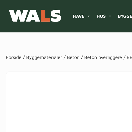
HAVE
HUS
BYGGE
Products
search
Forside
/
Byggematerialer
/
Beton
/
Beton overliggere
/ B