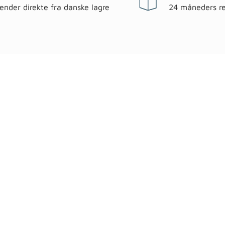
sender direkte fra danske lagre
24 måneders re
egorier
Information
 & have
Handels- og leveringsbeting
gematerialer
Fragt
roc Gasbeton
Om WALS
lering
Kundeservice
Bags
Cookiepolitik
ndsel