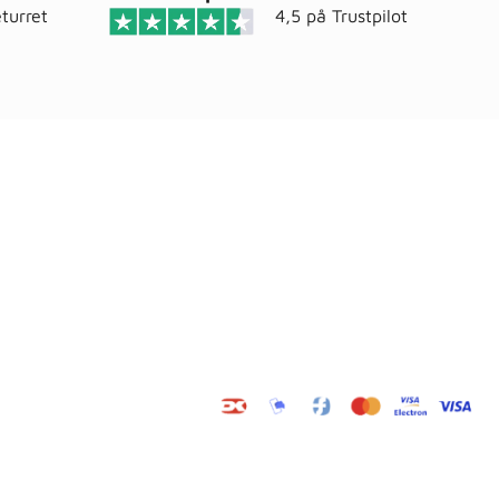
turret
4,5 på
Trustpilot
Adresse
elser
Wals ApS
Vestmolen 15
9990 Skagen
CVR: 36420243