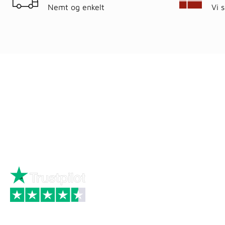
Nemt og enkelt
Vi 
Ring
72 34 44 04
Kat
Mandag – torsdag kl. 8:00 – 16:00
Hus
Fredag kl. 8:00 – 15:30
Byg
Skriv til kundeservice
Bau
Iso
Big
Bræ