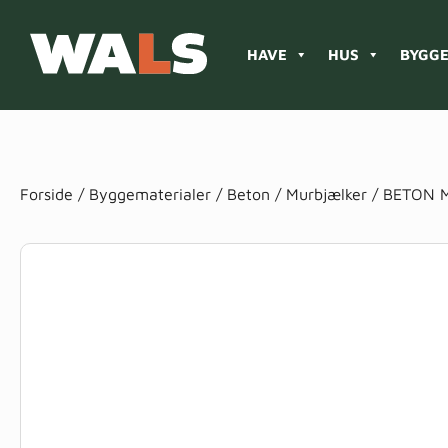
HAVE
HUS
BYGGE
Products
search
Forside
/
Byggematerialer
/
Beton
/
Murbjælker
/ BETON M