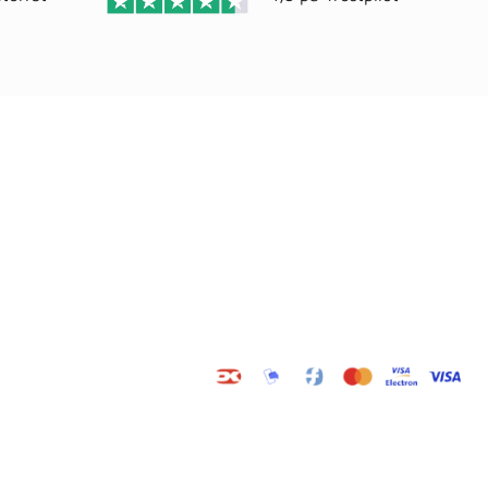
Adresse
elser
Wals ApS
Vestmolen 15
9990 Skagen
CVR: 36420243