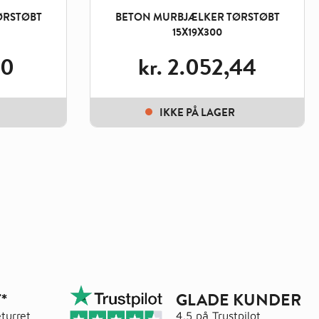
ØRSTØBT
BETON MURBJÆLKER TØRSTØBT
15X19X300
10
kr.
2.052,44
IKKE PÅ LAGER
*
GLADE KUNDER
turret
4,5 på
Trustpilot