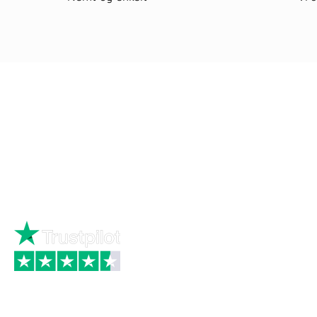
Ring
72 34 44 04
Kat
Mandag – torsdag kl. 8:00 – 16:00
Hus
Fredag kl. 8:00 – 15:30
Byg
Skriv til kundeservice
Bau
Iso
Big
Bræ