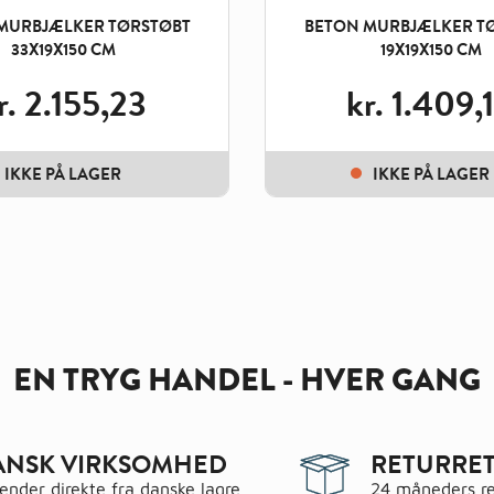
MURBJÆLKER TØRSTØBT
BETON MURBJÆLKER T
33X19X150 CM
19X19X150 CM
r.
2.155,23
kr.
1.409,
IKKE PÅ LAGER
IKKE PÅ LAGER
EN TRYG HANDEL - HVER GANG
ANSK VIRKSOMHED
RETURRET
sender direkte fra danske lagre
24 måneders re