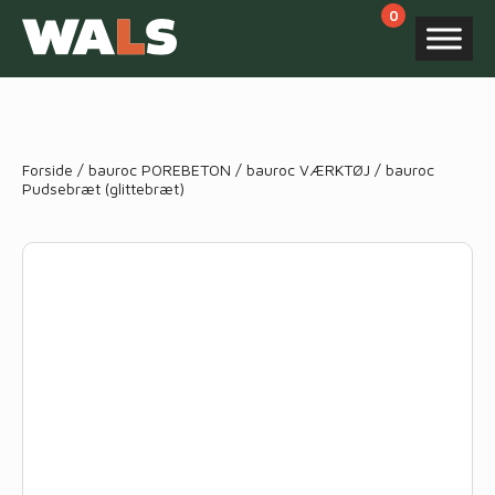
Products
search
Forside
/
bauroc POREBETON
/
bauroc VÆRKTØJ
/ bauroc
Pudsebræt (glittebræt)