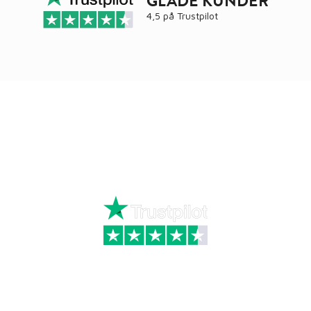
GLADE KUNDER
4,5 på
Trustpilot
Ring
72 34 44 04
Mandag – torsdag kl. 8:00 – 16:00
Fredag kl. 8:00 – 15:30
Skriv til kundeservice
Kategorier
Information
Hus & have
Handels- og