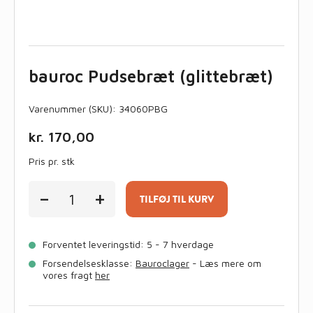
bauroc Pudsebræt (glittebræt)
Varenummer (SKU):
34060PBG
kr.
170,00
Pris pr. stk
bauroc
-
+
Pudsebræt
TILFØJ TIL KURV
(glittebræt)
antal
Forventet leveringstid: 5 - 7 hverdage
Forsendelsesklasse:
Bauroclager
- Læs mere om
vores fragt
her