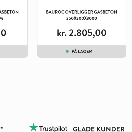
ASBETON
BAUROC OVERLIGGER GASBETON
MM
250X200X3000
00
kr.
2.805,00
PÅ LAGER
*
GLADE KUNDER