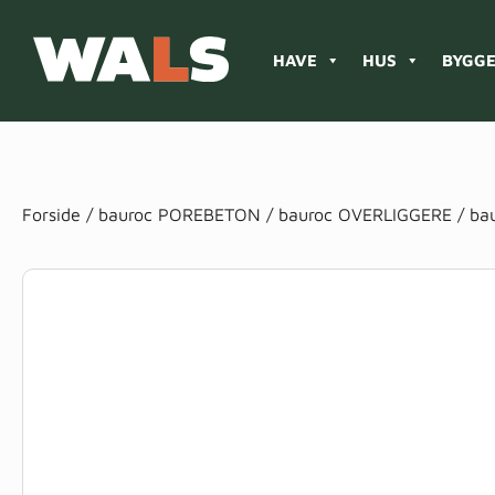
HAVE
HUS
BYGGE
Products
search
Forside
/
bauroc POREBETON
/
bauroc OVERLIGGERE
/ ba