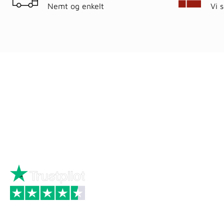
Nemt og enkelt
Vi 
Ring
72 34 44 04
Kat
Mandag – torsdag kl. 8:00 – 16:00
Hus
Fredag kl. 8:00 – 15:30
Byg
Skriv til kundeservice
Bau
Iso
Big
Bræ