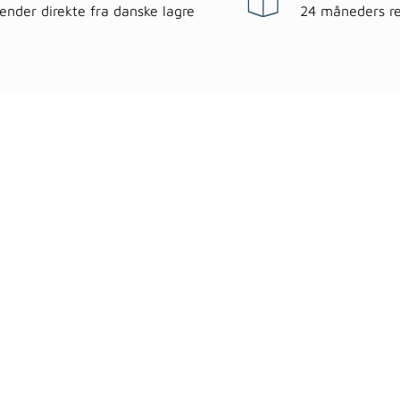
sender direkte fra danske lagre
24 måneders re
egorier
Information
 & have
Handels- og leveringsbeting
gematerialer
Fragt
roc Gasbeton
Om WALS
lering
Kundeservice
Bags
Cookiepolitik
ndsel