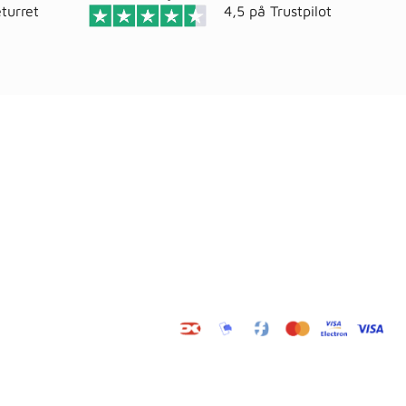
turret
4,5 på
Trustpilot
Adresse
elser
Wals ApS
Vestmolen 15
9990 Skagen
CVR: 36420243