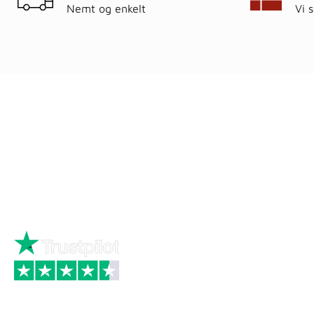
Nemt og enkelt
Vi 
Ring
72 34 44 04
Kat
Mandag – torsdag kl. 8:00 – 16:00
Hus
Fredag kl. 8:00 – 15:30
Byg
Skriv til kundeservice
Bau
Iso
Big
Bræ