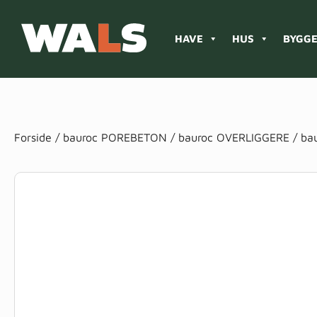
HAVE
HUS
BYGGE
Products
search
Forside
/
bauroc POREBETON
/
bauroc OVERLIGGERE
/ ba