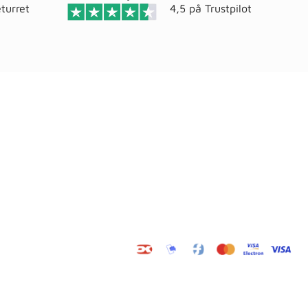
turret
4,5 på
Trustpilot
Adresse
elser
Wals ApS
Vestmolen 15
9990 Skagen
CVR: 36420243