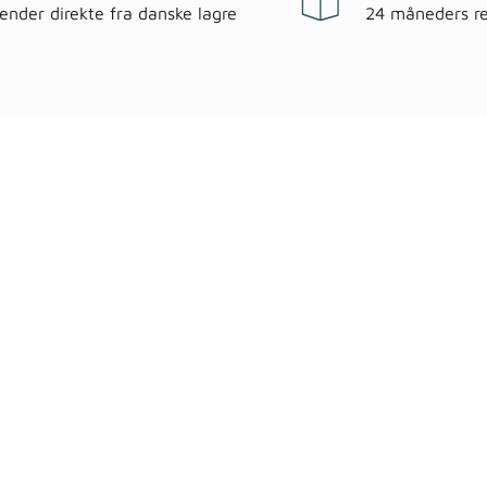
sender direkte fra danske lagre
24 måneders re
egorier
Information
 & have
Handels- og leveringsbeting
gematerialer
Fragt
roc Gasbeton
Om WALS
lering
Kundeservice
Bags
Cookiepolitik
ndsel