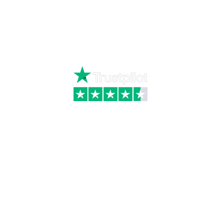
Ring
72 34 44 04
Mandag – torsdag kl. 8:00 – 16:00
Fredag kl. 8:00 – 15:30
Skriv til kundeservice
Kategorier
Information
Hus & have
Handels- og
leveringsbetingelser
Byggematerialer
Fragt
Bauroc Gasbeton
Om WALS
Isolering
Kundeservice
BigBags
Cookiepolitik
Brændsel