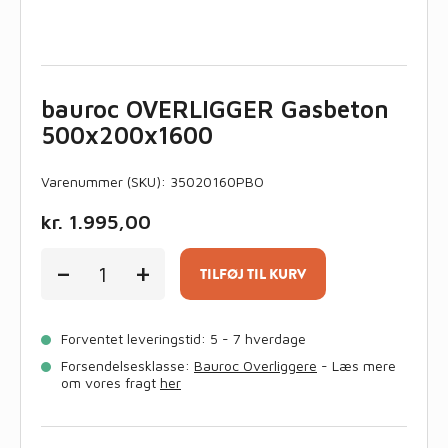
bauroc OVERLIGGER Gasbeton
500x200x1600
Varenummer (SKU):
35020160PBO
kr.
1.995,00
bauroc
-
+
OVERLIGGER
TILFØJ TIL KURV
Gasbeton
500x200x1600
antal
Forventet leveringstid: 5 - 7 hverdage
Forsendelsesklasse:
Bauroc Overliggere
- Læs mere
om vores fragt
her