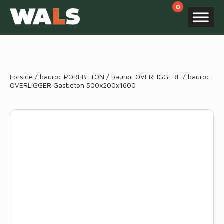
Products
search
Forside
/
bauroc POREBETON
/
bauroc OVERLIGGERE
/ bauroc
OVERLIGGER Gasbeton 500x200x1600