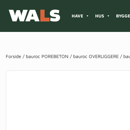
HAVE
HUS
BYGGE
Products
search
Forside
/
bauroc POREBETON
/
bauroc OVERLIGGERE
/ ba