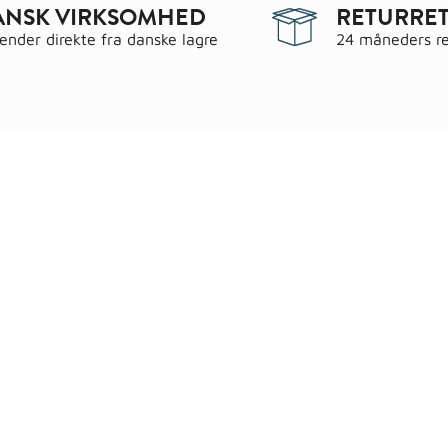
ANSK VIRKSOMHED
RETURRET
sender direkte fra danske lagre
24 måneders re
egorier
Information
 & have
Handels- og leveringsbeting
gematerialer
Fragt
roc Gasbeton
Om WALS
lering
Kundeservice
Bags
Cookiepolitik
ndsel