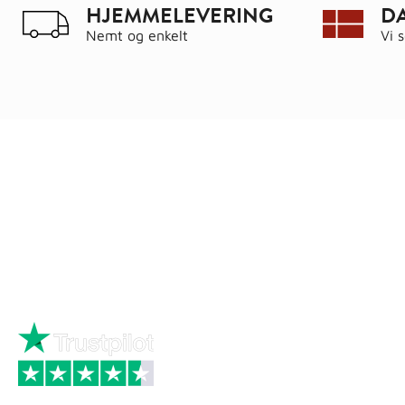
HJEMMELEVERING
D
Nemt og enkelt
Vi 
Ring
72 34 44 04
Kat
Mandag – torsdag kl. 8:00 – 16:00
Hus
Fredag kl. 8:00 – 15:30
Byg
Skriv til kundeservice
Bau
Iso
Big
Bræ