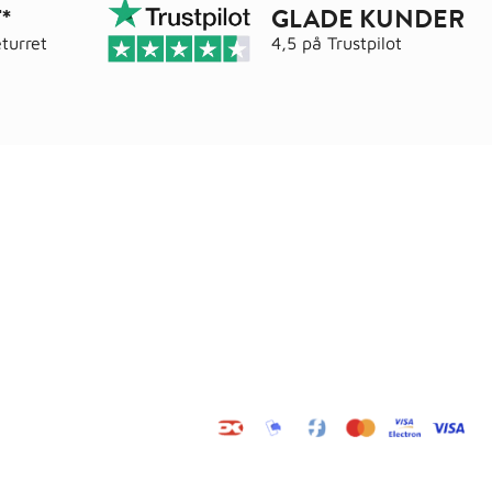
*
GLADE KUNDER
turret
4,5 på
Trustpilot
Adresse
elser
Wals ApS
Vestmolen 15
9990 Skagen
CVR: 36420243