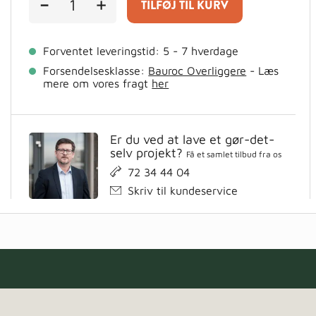
-
+
TILFØJ TIL KURV
OVERLIGGER
Gasbeton
125x200x2000
antal
Forventet leveringstid: 5 - 7 hverdage
Forsendelsesklasse:
Bauroc Overliggere
- Læs
mere om vores fragt
her
Er du ved at lave et gør-det-
selv projekt?
Få et samlet tilbud fra os
72 34 44 04
Skriv til kundeservice