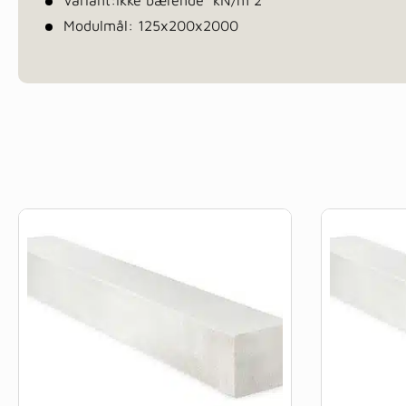
Variant:ikke bærende kN/m 2
Modulmål: 125x200x2000