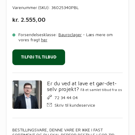
Varenummer (SKU):
36025340PBL
kr.
2.555,00
Forsendelsesklasse:
Bauroclager
- Læs mere om
vores fragt
her
TILFØJ TIL TILBUD
Er du ved at lave et gør-det-
selv projekt?
Få et samlet tilbud fra os
72 34 44 04
Skriv til kundeservice
BESTILLINGSVARE, DENNE VARE ER IKKE I FAST
SORTIMENT OG DU SKAL DERFOR BESTILLE I GOD TID.