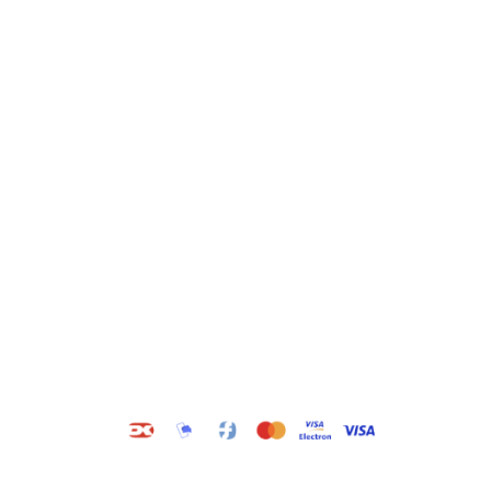
Kategorier
Information
Hus & have
Handels- og
leveringsbetingelser
Byggematerialer
Fragt
Bauroc Gasbeton
Om WALS
Isolering
Kundeservice
BigBags
Cookiepolitik
Brændsel
Adresse
Wals ApS
Vestmolen 15
9990 Skagen
CVR: 36420243