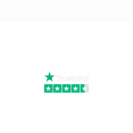
Ring
72 34 44 04
Mandag – torsdag kl. 8:00 – 16:00
Fredag kl. 8:00 – 15:30
Skriv til kundeservice
Kategorier
Information
Hus & have
Handels- og
leveringsbetingelser
Byggematerialer
Fragt