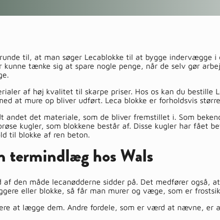
unde til, at man søger Lecablokke til at bygge indervægge i 
er kunne tænke sig at spare nogle penge, når de selv gør arbe
ge.
aler af høj kvalitet til skarpe priser. Hos os kan du bestille
med at mure op bliver udført. Leca blokke er forholdsvis st
t andet det materiale, som de bliver fremstillet i. Som beke
røse kugler, som blokkene består af. Disse kugler har fået bet
ld til blokke af ren beton.
en termindlæg hos Wals
 af den måde lecanødderne sidder på. Det medfører også, at
gere eller blokke, så får man murer og væge, som er frostsikr
re at lægge dem. Andre fordele, som er værd at nævne, er at 