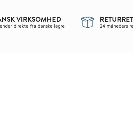
ANSK VIRKSOMHED
RETURRET
sender direkte fra danske lagre
24 måneders re
egorier
Information
 & have
Handels- og leveringsbeting
gematerialer
Fragt
roc Gasbeton
Om WALS
lering
Kundeservice
Bags
Cookiepolitik