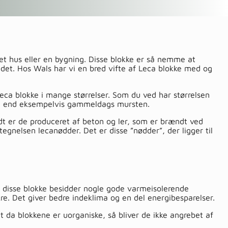
et hus eller en bygning. Disse blokke er så nemme at
jdet. Hos Wals har vi en bred vifte af Leca blokke med og
 Leca blokke i mange størrelser. Som du ved har størrelsen
ørre end eksempelvis gammeldags mursten.
ndt er de produceret af beton og ler, som er brændt ved
egnelsen lecanødder. Det er disse ”nødder”, der ligger til
 disse blokke besidder nogle gode varmeisolerende
e. Det giver bedre indeklima og en del energibesparelser.
da blokkene er uorganiske, så bliver de ikke angrebet af