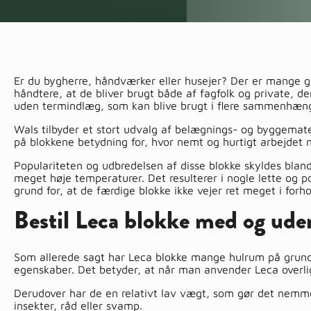
Er du bygherre, håndværker eller husejer? Der er mange gr
håndtere, at de bliver brugt både af fagfolk og private, d
uden termindlæg, som kan blive brugt i flere sammenhæn
Wals tilbyder et stort udvalg af belægnings- og byggemateri
på blokkene betydning for, hvor nemt og hurtigt arbejdet 
Populariteten og udbredelsen af disse blokke skyldes bland
meget høje temperaturer. Det resulterer i nogle lette og po
grund for, at de færdige blokke ikke vejer ret meget i forho
Bestil Leca blokke med og ud
Som allerede sagt har Leca blokke mange hulrum på grund
egenskaber. Det betyder, at når man anvender Leca overlig
Derudover har de en relativt lav vægt, som gør det nemme
insekter, råd eller svamp.