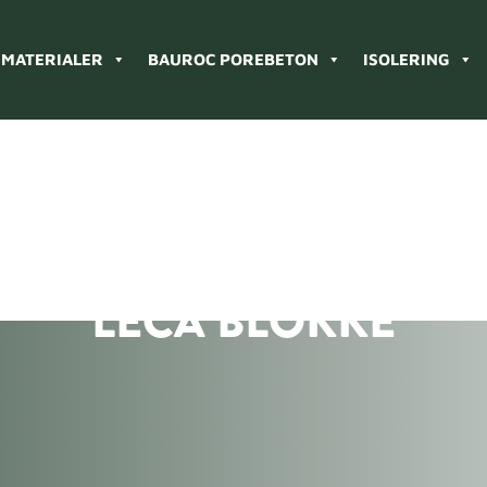
MATERIALER
BAUROC POREBETON
ISOLERING
LECA BLOKKE