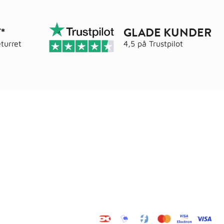
*
GLADE KUNDER
turret
4,5 på
Trustpilot
Adresse
elser
Wals ApS
Vestmolen 15
9990 Skagen
CVR: 36420243