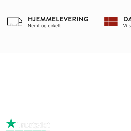
HJEMMELEVERING
D
Nemt og enkelt
Vi 
Ring
72 34 44 04
Kat
Mandag – torsdag kl. 8:00 – 16:00
Hus
Fredag kl. 8:00 – 15:30
Byg
Skriv til kundeservice
Bau
Iso
Big