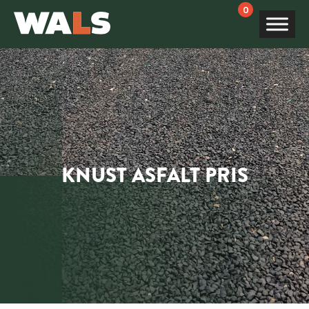
Products
search
KNUST ASFALT PRIS