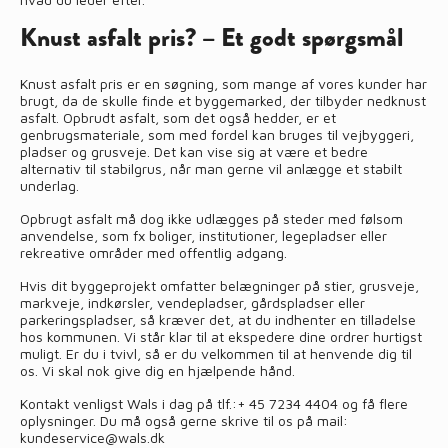
Knust asfalt pris? – Et godt spørgsmål
Knust asfalt pris er en søgning, som mange af vores kunder har
brugt, da de skulle finde et byggemarked, der tilbyder nedknust
asfalt. Opbrudt asfalt, som det også hedder, er et
genbrugsmateriale, som med fordel kan bruges til vejbyggeri,
pladser og grusveje. Det kan vise sig at være et bedre
alternativ til stabilgrus, når man gerne vil anlægge et stabilt
underlag.
Opbrugt asfalt må dog ikke udlægges på steder med følsom
anvendelse, som fx boliger, institutioner, legepladser eller
rekreative områder med offentlig adgang.
Hvis dit byggeprojekt omfatter belægninger på stier, grusveje,
markveje, indkørsler, vendepladser, gårdspladser eller
parkeringspladser, så kræver det, at du indhenter en tilladelse
hos kommunen. Vi står klar til at ekspedere dine ordrer hurtigst
muligt. Er du i tvivl, så er du velkommen til at henvende dig til
os. Vi skal nok give dig en hjælpende hånd.
Kontakt venligst Wals i dag på tlf.:
+ 45 7234 4404
og få flere
oplysninger. Du må også gerne skrive til os på mail:
kundeservice@wals.dk