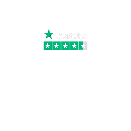
Mandag – torsdag kl. 8:00 – 16:00
Fredag kl. 8:00 – 15:30
Skriv til kundeservice
Kategorier
Information
Hus & have
Handels- og
leveringsbetingelser
Byggematerialer
Fragt
Bauroc Gasbeton
Om WALS
Isolering
Kundeservice
BigBags
Cookiepolitik
Brændsel
Adresse