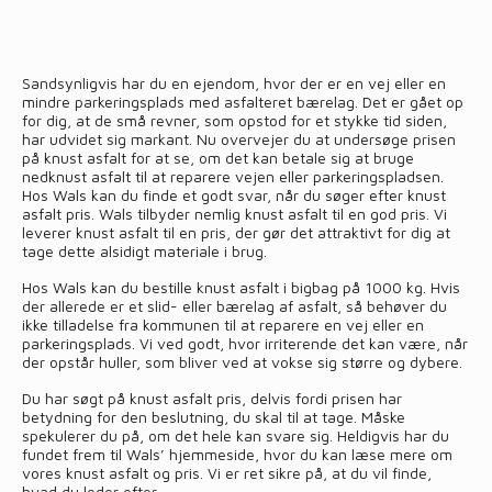
Sandsynligvis har du en ejendom, hvor der er en vej eller en
mindre parkeringsplads med asfalteret bærelag. Det er gået op
for dig, at de små revner, som opstod for et stykke tid siden,
har udvidet sig markant. Nu overvejer du at undersøge prisen
på knust asfalt for at se, om det kan betale sig at bruge
nedknust asfalt til at reparere vejen eller parkeringspladsen.
Hos Wals kan du finde et godt svar, når du søger efter knust
asfalt pris. Wals tilbyder nemlig knust asfalt til en god pris. Vi
leverer knust asfalt til en pris, der gør det attraktivt for dig at
tage dette alsidigt materiale i brug.
Hos Wals kan du bestille knust asfalt i bigbag på 1000 kg. Hvis
der allerede er et slid- eller bærelag af asfalt, så behøver du
ikke tilladelse fra kommunen til at reparere en vej eller en
parkeringsplads. Vi ved godt, hvor irriterende det kan være, når
der opstår huller, som bliver ved at vokse sig større og dybere.
Du har søgt på knust asfalt pris, delvis fordi prisen har
betydning for den beslutning, du skal til at tage. Måske
spekulerer du på, om det hele kan svare sig. Heldigvis har du
fundet frem til Wals’ hjemmeside, hvor du kan læse mere om
vores knust asfalt og pris. Vi er ret sikre på, at du vil finde,
hvad du leder efter.