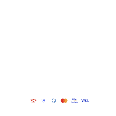
Kategorier
Information
Hus & have
Handels- og
leveringsbetingelser
Byggematerialer
Fragt
Bauroc Gasbeton
Om WALS
Isolering
Kundeservice
BigBags
Cookiepolitik
Brændsel
Adresse
Wals ApS
Vestmolen 15
9990 Skagen
CVR: 36420243