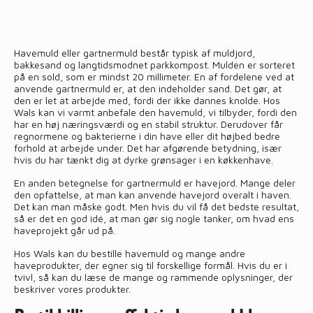
Havemuld eller gartnermuld består typisk af muldjord,
bakkesand og langtidsmodnet parkkompost. Mulden er sorteret
på en sold, som er mindst 20 millimeter. En af fordelene ved at
anvende gartnermuld er, at den indeholder sand. Det gør, at
den er let at arbejde med, fordi der ikke dannes knolde. Hos
Wals kan vi varmt anbefale den havemuld, vi tilbyder, fordi den
har en høj næringsværdi og en stabil struktur. Derudover får
regnormene og bakterierne i din have eller dit højbed bedre
forhold at arbejde under. Det har afgørende betydning, især
hvis du har tænkt dig at dyrke grønsager i en køkkenhave.
En anden betegnelse for gartnermuld er havejord. Mange deler
den opfattelse, at man kan anvende havejord overalt i haven.
Det kan man måske godt. Men hvis du vil få det bedste resultat,
så er det en god idé, at man gør sig nogle tanker, om hvad ens
haveprojekt går ud på.
Hos Wals kan du bestille havemuld og mange andre
haveprodukter, der egner sig til forskellige formål. Hvis du er i
tvivl, så kan du læse de mange og rammende oplysninger, der
beskriver vores produkter.