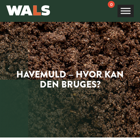
Products
search
HAVEMULD – HVOR KAN
DEN BRUGES?