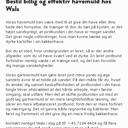
Bestil billig og effektiv havemuld hos
Wals
Vores havemuld kan være med til at give din have eller dine
bede den fornyelse, de trænger til. Bor du tæt på kysten, er det
højst sandsynligt, at jordbunden i din have er meget sandet.
Det giver nogle udfordringer, hvis man kunne tænke sig at
dyrke kartofler i sin køkkenhave.
Bor du et sted, hvor undergrunden er leret, så er der andre
afgrøder, som du vil have svært ved at dyrke. En leret jordbund
forhindrer nemlig væde i at trænge ned, og det kan forvolde
dig mange vanskeligheder.
Vores gartnermuld kan gøre leret jord mere porøs og øge
sandets evne til at holde på vandet. På den måde får du, hvad
du ønsker dig uanset beskaffenheden af jordbunden i din have.
Nogle bliver afskrækket af det hårde arbejde, man i første
omgang, skal udføre. Men det at skifte jordbunden ud med et
godt lag gartnermuld er en mere langtidsholdbar løsning, der
sikrer en mere afbalanceret jordbund, fordi den er mere forfinet
og næringsrig. Det vil gavne både regnorme og bakterier. Men
først og fremmest vil det give dig en mere frodig køkkenhave.
Kontakt venligst Wals i dag på tlf.:
+ 45 7234 4404
og få flere
oplysninger. Du må også gerne skrive til os på mail: