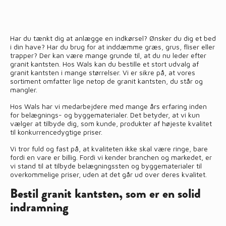
Har du tænkt dig at anlægge en indkørsel? Ønsker du dig et bed
i din have? Har du brug for at inddæmme græs, grus, fliser eller
trapper? Der kan være mange grunde til, at du nu leder efter
granit kantsten. Hos Wals kan du bestille et stort udvalg af
granit kantsten i mange størrelser. Vi er sikre på, at vores
sortiment omfatter lige netop de granit kantsten, du står og
mangler.
Hos Wals har vi medarbejdere med mange års erfaring inden
for belægnings- og byggematerialer. Det betyder, at vi kun
vælger at tilbyde dig, som kunde, produkter af højeste kvalitet
til konkurrencedygtige priser.
Vi tror fuld og fast på, at kvaliteten ikke skal være ringe, bare
fordi en vare er billig. Fordi vi kender branchen og markedet, er
vi stand til at tilbyde belægningssten og byggematerialer til
overkommelige priser, uden at det går ud over deres kvalitet.
Bestil granit kantsten, som er en solid
indramning