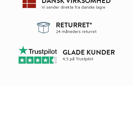
DANSK VIRKSOMHED
Vi sender direkte fra danske lagre
RETURRET*
24 måneders returret
GLADE KUNDER
4,5 på
Trustpilot
Ring
72 34 44 04
Mandag – torsdag kl. 8:00 – 16:00
Fredag kl. 8:00 – 15:30
Skriv til kundeservice