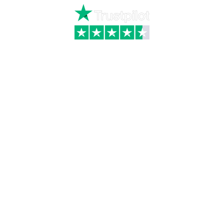
Kategorier
Information
Hus & have
Handels- og
leveringsbetingelser
Byggematerialer
Fragt
Bauroc Gasbeton
Om WALS
Isolering
Kundeservice
BigBags
Cookiepolitik
Brændsel
Adresse
Wals ApS
Vestmolen 15
9990 Skagen