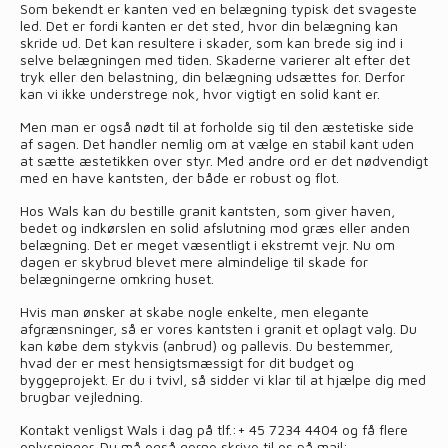
Som bekendt er kanten ved en belægning typisk det svageste
led. Det er fordi kanten er det sted, hvor din belægning kan
skride ud. Det kan resultere i skader, som kan brede sig ind i
selve belægningen med tiden. Skaderne varierer alt efter det
tryk eller den belastning, din belægning udsættes for. Derfor
kan vi ikke understrege nok, hvor vigtigt en solid kant er.
Men man er også nødt til at forholde sig til den æstetiske side
af sagen. Det handler nemlig om at vælge en stabil kant uden
at sætte æstetikken over styr. Med andre ord er det nødvendigt
med en have kantsten, der både er robust og flot.
Hos Wals kan du bestille granit kantsten, som giver haven,
bedet og indkørslen en solid afslutning mod græs eller anden
belægning. Det er meget væsentligt i ekstremt vejr. Nu om
dagen er skybrud blevet mere almindelige til skade for
belægningerne omkring huset.
Hvis man ønsker at skabe nogle enkelte, men elegante
afgrænsninger, så er vores kantsten i granit et oplagt valg. Du
kan købe dem stykvis (anbrud) og pallevis. Du bestemmer,
hvad der er mest hensigtsmæssigt for dit budget og
byggeprojekt. Er du i tvivl, så sidder vi klar til at hjælpe dig med
brugbar vejledning.
Kontakt venligst Wals i dag på tlf.:
+ 45 7234 4404
og få flere
oplysninger. Du må også gerne skrive til os på mail: