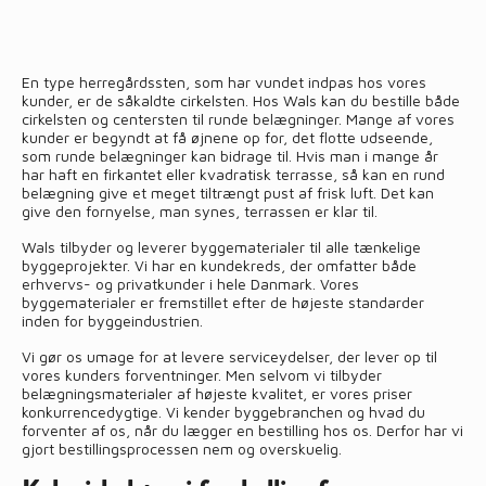
En type herregårdssten, som har vundet indpas hos vores
kunder, er de såkaldte cirkelsten. Hos Wals kan du bestille både
cirkelsten og centersten til runde belægninger. Mange af vores
kunder er begyndt at få øjnene op for, det flotte udseende,
som runde belægninger kan bidrage til. Hvis man i mange år
har haft en firkantet eller kvadratisk terrasse, så kan en rund
belægning give et meget tiltrængt pust af frisk luft. Det kan
give den fornyelse, man synes, terrassen er klar til.
Wals tilbyder og leverer byggematerialer til alle tænkelige
byggeprojekter. Vi har en kundekreds, der omfatter både
erhvervs- og privatkunder i hele Danmark. Vores
byggematerialer er fremstillet efter de højeste standarder
inden for byggeindustrien.
Vi gør os umage for at levere serviceydelser, der lever op til
vores kunders forventninger. Men selvom vi tilbyder
belægningsmaterialer af højeste kvalitet, er vores priser
konkurrencedygtige. Vi kender byggebranchen og hvad du
forventer af os, når du lægger en bestilling hos os. Derfor har vi
gjort bestillingsprocessen nem og overskuelig.