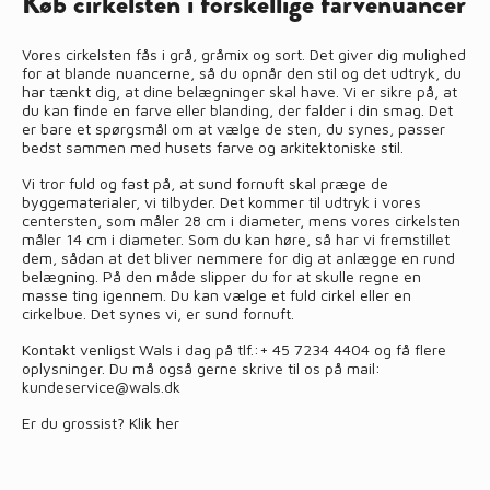
Køb cirkelsten i forskellige farvenuancer
Vores cirkelsten fås i grå, gråmix og sort. Det giver dig mulighed
for at blande nuancerne, så du opnår den stil og det udtryk, du
har tænkt dig, at dine belægninger skal have. Vi er sikre på, at
du kan finde en farve eller blanding, der falder i din smag. Det
er bare et spørgsmål om at vælge de sten, du synes, passer
bedst sammen med husets farve og arkitektoniske stil.
Vi tror fuld og fast på, at sund fornuft skal præge de
byggematerialer, vi tilbyder. Det kommer til udtryk i vores
centersten, som måler 28 cm i diameter, mens vores cirkelsten
måler 14 cm i diameter. Som du kan høre, så har vi fremstillet
dem, sådan at det bliver nemmere for dig at anlægge en rund
belægning. På den måde slipper du for at skulle regne en
masse ting igennem. Du kan vælge et fuld cirkel eller en
cirkelbue. Det synes vi, er sund fornuft.
Kontakt venligst Wals i dag på tlf.:
+ 45 7234 4404
og få flere
oplysninger. Du må også gerne skrive til os på mail:
kundeservice@wals.dk
Er du grossist?
Klik her