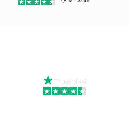
4,5 på
Trustpilot
Ring
72 34 44 04
Mandag – torsdag kl. 8:00 – 16:00
Fredag kl. 8:00 – 15:30
Skriv til kundeservice
Kategorier
Information
Hus & have
Handels- og
leveringsbetingelser
Byggematerialer