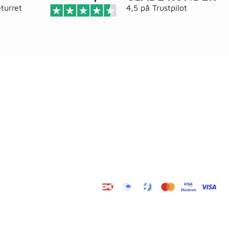
turret
4,5 på
Trustpilot
Adresse
elser
Wals ApS
Vestmolen 15
9990 Skagen
CVR: 36420243