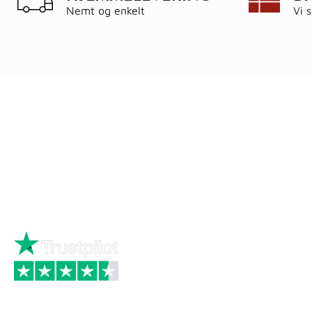
Nemt og enkelt
Vi 
Ring
72 34 44 04
Kat
Mandag – torsdag kl. 8:00 – 16:00
Hus
Fredag kl. 8:00 – 15:30
Byg
Skriv til kundeservice
Bau
Iso
Big
Bræ