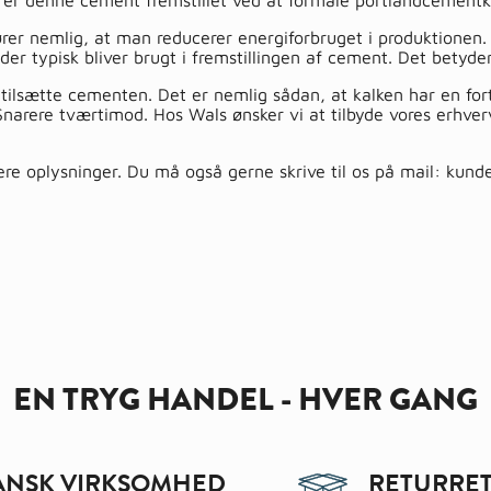
r er denne cement fremstillet ved at formale portlandcementkl
ører nemlig, at man reducerer energiforbruget i produktionen. 
r typisk bliver brugt i fremstillingen af cement. Det betyder 
 tilsætte cementen. Det er nemlig sådan, at kalken har en fo
. Snarere tværtimod. Hos Wals ønsker vi at tilbyde vores erhve
ere oplysninger. Du må også gerne skrive til os på mail:
kund
EN TRYG HANDEL - HVER GANG
ANSK VIRKSOMHED
RETURRET