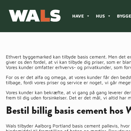
HAVE
HUS
BYGGE
Products
search
Ethvert byggemarked kan tilbyde basis cement. Men det er 
giver os den fordel, at vi kan tilbyde dig priser, som er
Vores kunder omfatter erhvervs- og privatkunder, som forv
For os er det alfa og omega, at vores kunder får den bedst
tilbage, fordi vores priser og service er noget, vi går meg
Vores kunder kan bekræfte, at vi gang på gang leverer dere
frem til dig uden forsinkelser. Det er det mål, vi altid har m
Bestil billig basis cement hos 
Wals tilbyder Aalborg Portland basis cement pallevis, hvo