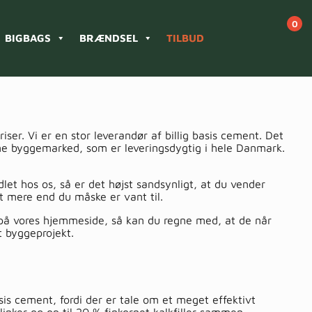
BIGBAGS
BRÆNDSEL
TILBUD
r. Vi er en stor leverandør af billig basis cement. Det
line byggemarked, som er leveringsdygtig i hele Danmark.
let hos os, så er det højst sandsynligt, at du vender
et mere end du måske er vant til.
r på vores hjemmeside, så kan du regne med, at de når
it byggeprojekt.
is cement, fordi der er tale om et meget effektivt