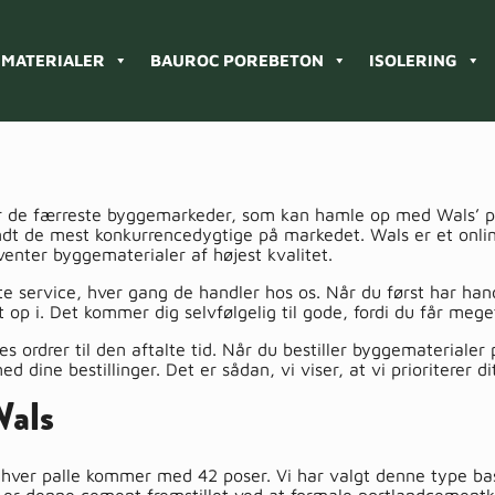
MATERIALER
BAUROC POREBETON
ISOLERING
de færreste byggemarkeder, som kan hamle op med Wals’ prise
 blandt de mest konkurrencedygtige på markedet. Wals er et on
enter byggematerialer af højest kvalitet.
e service, hver gang de handler hos os. Når du først har hand
et op i. Det kommer dig selvfølgelig til gode, fordi du får meg
s ordrer til den aftalte tid. Når du bestiller byggemateriale
ed dine bestillinger. Det er sådan, vi viser, at vi prioriterer d
Wals
r hver palle kommer med 42 poser. Vi har valgt denne type bas