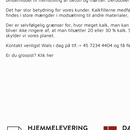
bindemiddel til fremstilling af beton og mørtler. Derudove
Det har stor betydning for vores kunder. Kalkfillerne medf
findes i store mængder i modsætning til andre materialer, de
Der er selvfølgelig grænser for, hvor meget kalk, man kan
bliver ikke ringere af, at man tilsætter 20 eller 30 % kalk
skylder vi vores planet.
Kontakt venligst Wals i dag på tlf.:
+ 45 7234 4404
og få fl
Er du grossist?
Klik her
HJEMMELEVERING
D