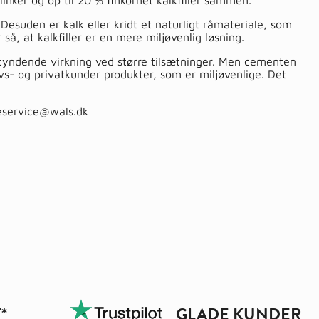
inker og op til 20 % finkornet kalkfiller sammen.
Desuden er kalk eller kridt et naturligt råmateriale, som
så, at kalkfiller er en mere miljøvenlig løsning.
rtyndende virkning ved større tilsætninger. Men cementen
rvs- og privatkunder produkter, som er miljøvenlige. Det
eservice@wals.dk
*
GLADE KUNDER