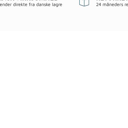
sender direkte fra danske lagre
24 måneders re
egorier
Information
 & have
Handels- og leveringsbeting
gematerialer
Fragt
roc Gasbeton
Om WALS
lering
Kundeservice
Bags
Cookiepolitik
ndsel