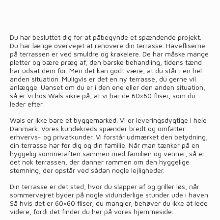
Du har besluttet dig for at påbegynde et spændende projekt.
Du har længe overvejet at renovere din terrasse. Havefliserne
på terrassen er ved smuldre og krakelere. De har måske mange
pletter og bære præg af, den barske behandling, tidens tænd
har udsat dem for. Men det kan godt være, at du står i en hel
anden situation. Muligvis er det en ny terrasse, du gerne vil
anlægge. Uanset om du er i den ene eller den anden situation,
så er vi hos Wals sikre på, at vi har de 60×60 fliser, som du
leder efter.
Wals er ikke bare et byggemarked. Vi er leveringsdygtige i hele
Danmark. Vores kundekreds spænder bredt og omfatter
erhvervs- og privatkunder. Vi forstår udmærket den betydning,
din terrasse har for dig og din familie. Når man tænker på en
hyggelig sommeraften sammen med familien og venner, så er
det nok terrassen, der danner rammen om den hyggelige
stemning, der opstår ved sådan nogle lejligheder.
Din terrasse er det sted, hvor du slapper af og griller løs, når
sommervejret byder på nogle vidunderlige stunder ude i haven.
Så hvis det er 60×60 fliser, du mangler, behøver du ikke at lede
videre, fordi det finder du her på vores hjemmeside.