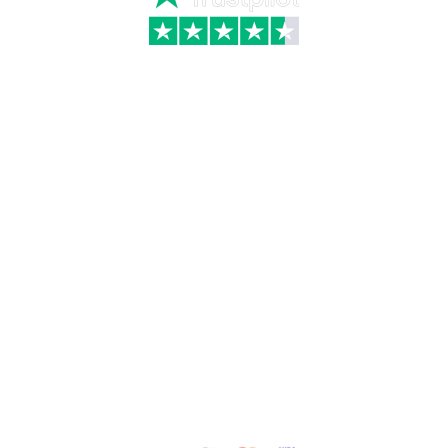
Kategorier
Information
Hus & have
Handels- og
leveringsbetingelser
Byggematerialer
Fragt
Bauroc Gasbeton
Om WALS
Isolering
Kundeservice
BigBags
Cookiepolitik
Brændsel
Adresse
Wals ApS
Vestmolen 15
9990 Skagen
CVR: 36420243