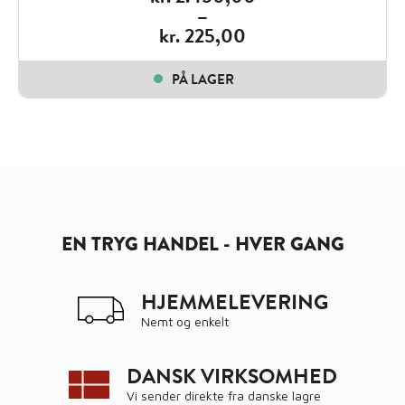
–
kr.
225,00
Price
range:
PÅ LAGER
kr. 225,00
through
kr. 2.450,00
EN TRYG HANDEL - HVER GANG
HJEMMELEVERING
Nemt og enkelt
DANSK VIRKSOMHED
Vi sender direkte fra danske lagre