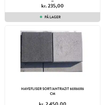
–
kr.
235,00
Price
range:
PÅ LAGER
kr. 235,00
through
kr. 1.995,00
HAVEFLISER SORT/ANTRAZIT 60X60X6
CM
kr.
2.450,00