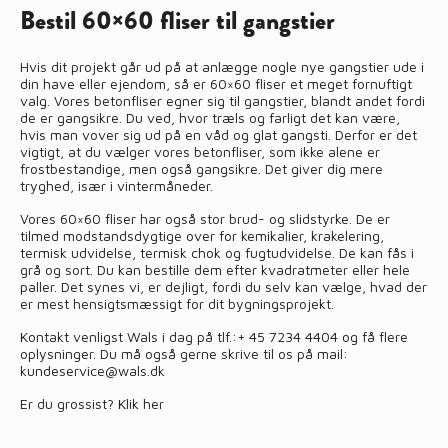
Bestil 60×60 fliser til gangstier
Hvis dit projekt går ud på at anlægge nogle nye gangstier ude i
din have eller ejendom, så er 60×60 fliser et meget fornuftigt
valg. Vores betonfliser egner sig til gangstier, blandt andet fordi
de er gangsikre. Du ved, hvor træls og farligt det kan være,
hvis man vover sig ud på en våd og glat gangsti. Derfor er det
vigtigt, at du vælger vores betonfliser, som ikke alene er
frostbestandige, men også gangsikre. Det giver dig mere
tryghed, især i vintermåneder.
Vores 60×60 fliser har også stor brud- og slidstyrke. De er
tilmed modstandsdygtige over for kemikalier, krakelering,
termisk udvidelse, termisk chok og fugtudvidelse. De kan fås i
grå og sort. Du kan bestille dem efter kvadratmeter eller hele
paller. Det synes vi, er dejligt, fordi du selv kan vælge, hvad der
er mest hensigtsmæssigt for dit bygningsprojekt.
Kontakt venligst Wals i dag på tlf.:
+ 45 7234 4404
og få flere
oplysninger. Du må også gerne skrive til os på mail:
kundeservice@wals.dk
Er du grossist?
Klik her